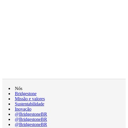
Nós
Bridgestone
Missão e valores
Sustentabilidade
Inovação
@BridgestoneBR
@BridgestoneBR
@BridgestoneBR