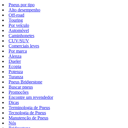
Pneus por tipo
Alto desempenho
Off-road
Touring
Por veículo
Automóvel
Caminhonetes
CUV/SUV
Comerciais leves
Por marca
Alenza
Dueler
Ecopia
Potenza
Turanza
Pneus Bridgestone
Buscar pneus
Promoções
Encontre um revendedor
Dicas
Terminologia de Pneus
Tecnologia de Pneus
Manutenção de Pneus
Nós