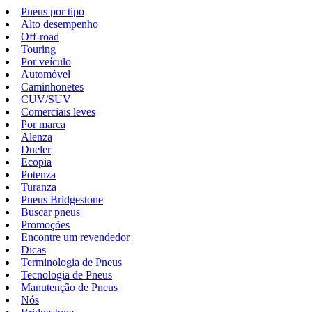
Pneus por tipo
Alto desempenho
Off-road
Touring
Por veículo
Automóvel
Caminhonetes
CUV/SUV
Comerciais leves
Por marca
Alenza
Dueler
Ecopia
Potenza
Turanza
Pneus Bridgestone
Buscar pneus
Promoções
Encontre um revendedor
Dicas
Terminologia de Pneus
Tecnologia de Pneus
Manutenção de Pneus
Nós