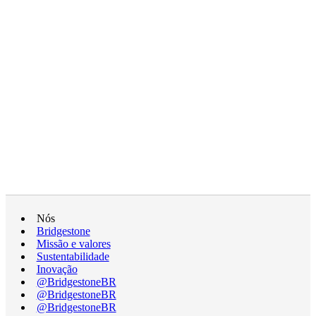
Nós
Bridgestone
Missão e valores
Sustentabilidade
Inovação
@BridgestoneBR
@BridgestoneBR
@BridgestoneBR