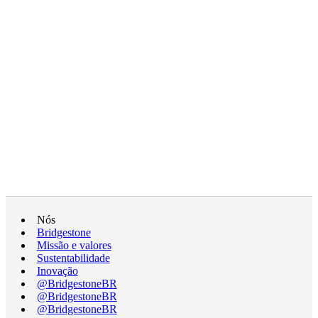
Nós
Bridgestone
Missão e valores
Sustentabilidade
Inovação
@BridgestoneBR
@BridgestoneBR
@BridgestoneBR