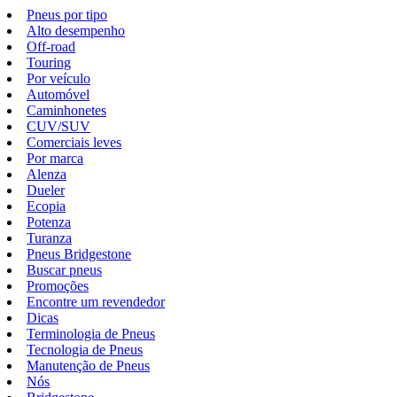
Pneus por tipo
Alto desempenho
Off-road
Touring
Por veículo
Automóvel
Caminhonetes
CUV/SUV
Comerciais leves
Por marca
Alenza
Dueler
Ecopia
Potenza
Turanza
Pneus Bridgestone
Buscar pneus
Promoções
Encontre um revendedor
Dicas
Terminologia de Pneus
Tecnologia de Pneus
Manutenção de Pneus
Nós