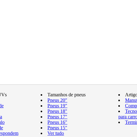
UVs
Tamanhos de pneus
Artig
Pneus 20"
Manut
de
Pneus 19"
Compr
Pneus 18"
Tecno
a
Pneus 17"
para carr
ulo
Pneus 16"
Termi
de
Pneus 15"
respondem
Ver tudo