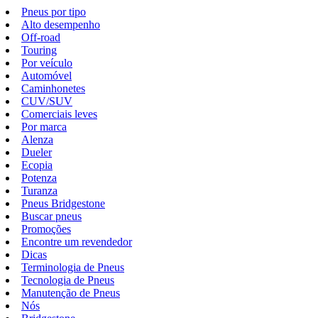
Pneus por tipo
Alto desempenho
Off-road
Touring
Por veículo
Automóvel
Caminhonetes
CUV/SUV
Comerciais leves
Por marca
Alenza
Dueler
Ecopia
Potenza
Turanza
Pneus Bridgestone
Buscar pneus
Promoções
Encontre um revendedor
Dicas
Terminologia de Pneus
Tecnologia de Pneus
Manutenção de Pneus
Nós