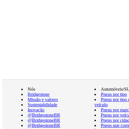
Nós
Automóveis/S
Bridgestone
Pneus por tipo
Missão e valores
Pneus por tipo 
Sustentabilidade
veículo
Inovação
Pneus por marc
@BridgestoneBR
Pneus por veíc
@BridgestoneBR
Pneus por cida
@BridgestoneBR
Pneus que cor