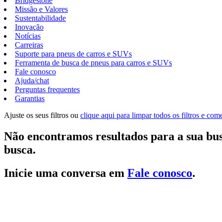
Bridgestone
Missão e Valores
Sustentabilidade
Inovação
Notícias
Carreiras
Suporte para pneus de carros e SUVs
Ferramenta de busca de pneus para carros e SUVs
Fale conosco
Ajuda/chat
Perguntas frequentes
Garantias
Ajuste os seus filtros ou
clique aqui para limpar todos os filtros e co
Não encontramos resultados para a sua bus
busca.
Inicie uma conversa em
Fale conosco
.