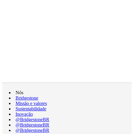
Nós
Bridgestone
Missão e valores
Sustentabilidade
Inovação
@BridgestoneBR
@BridgestoneBR
@BridgestoneBR