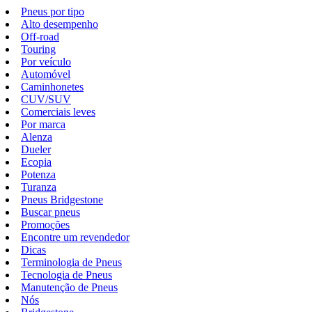
Pneus por tipo
Alto desempenho
Off-road
Touring
Por veículo
Automóvel
Caminhonetes
CUV/SUV
Comerciais leves
Por marca
Alenza
Dueler
Ecopia
Potenza
Turanza
Pneus Bridgestone
Buscar pneus
Promoções
Encontre um revendedor
Dicas
Terminologia de Pneus
Tecnologia de Pneus
Manutenção de Pneus
Nós