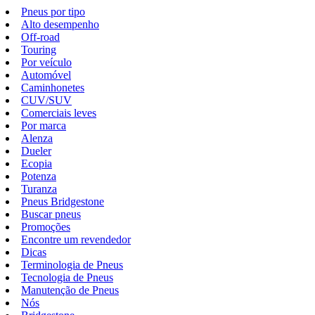
Pneus por tipo
Alto desempenho
Off-road
Touring
Por veículo
Automóvel
Caminhonetes
CUV/SUV
Comerciais leves
Por marca
Alenza
Dueler
Ecopia
Potenza
Turanza
Pneus Bridgestone
Buscar pneus
Promoções
Encontre um revendedor
Dicas
Terminologia de Pneus
Tecnologia de Pneus
Manutenção de Pneus
Nós