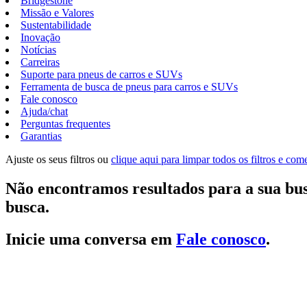
Bridgestone
Missão e Valores
Sustentabilidade
Inovação
Notícias
Carreiras
Suporte para pneus de carros e SUVs
Ferramenta de busca de pneus para carros e SUVs
Fale conosco
Ajuda/chat
Perguntas frequentes
Garantias
Ajuste os seus filtros ou
clique aqui para limpar todos os filtros e co
Não encontramos resultados para a sua bus
busca.
Inicie uma conversa em
Fale conosco
.