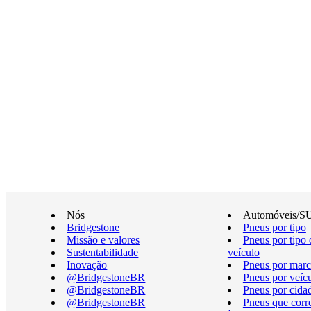
Nós
Automóveis/S
Bridgestone
Pneus por tipo
Missão e valores
Pneus por tipo 
Sustentabilidade
veículo
Inovação
Pneus por marc
@BridgestoneBR
Pneus por veíc
@BridgestoneBR
Pneus por cida
@BridgestoneBR
Pneus que cor