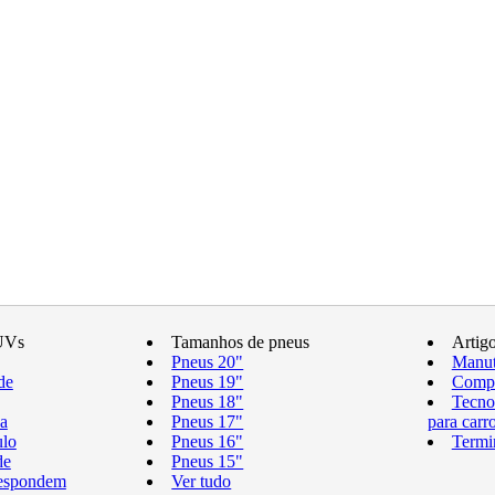
UVs
Tamanhos de pneus
Artig
Pneus 20"
Manut
de
Pneus 19"
Compr
Pneus 18"
Tecno
a
Pneus 17"
para carr
ulo
Pneus 16"
Termi
de
Pneus 15"
respondem
Ver tudo