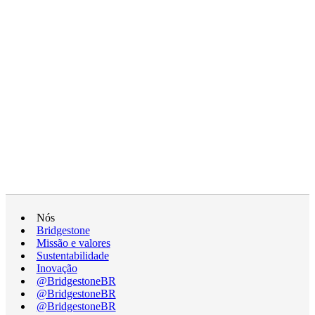
Nós
Bridgestone
Missão e valores
Sustentabilidade
Inovação
@BridgestoneBR
@BridgestoneBR
@BridgestoneBR