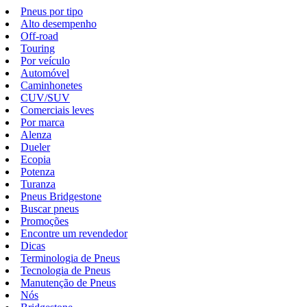
Pneus por tipo
Alto desempenho
Off-road
Touring
Por veículo
Automóvel
Caminhonetes
CUV/SUV
Comerciais leves
Por marca
Alenza
Dueler
Ecopia
Potenza
Turanza
Pneus Bridgestone
Buscar pneus
Promoções
Encontre um revendedor
Dicas
Terminologia de Pneus
Tecnologia de Pneus
Manutenção de Pneus
Nós