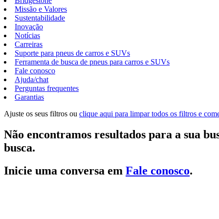
Bridgestone
Missão e Valores
Sustentabilidade
Inovação
Notícias
Carreiras
Suporte para pneus de carros e SUVs
Ferramenta de busca de pneus para carros e SUVs
Fale conosco
Ajuda/chat
Perguntas frequentes
Garantias
Ajuste os seus filtros ou
clique aqui para limpar todos os filtros e co
Não encontramos resultados para a sua bus
busca.
Inicie uma conversa em
Fale conosco
.