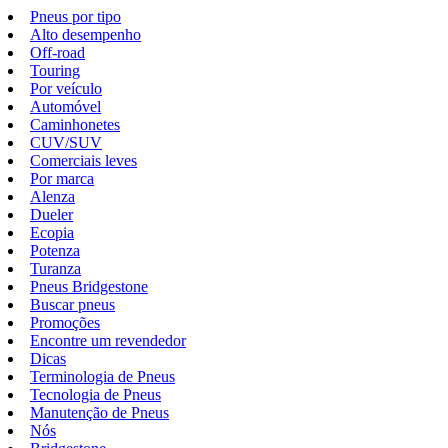
Pneus por tipo
Alto desempenho
Off-road
Touring
Por veículo
Automóvel
Caminhonetes
CUV/SUV
Comerciais leves
Por marca
Alenza
Dueler
Ecopia
Potenza
Turanza
Pneus Bridgestone
Buscar pneus
Promoções
Encontre um revendedor
Dicas
Terminologia de Pneus
Tecnologia de Pneus
Manutenção de Pneus
Nós