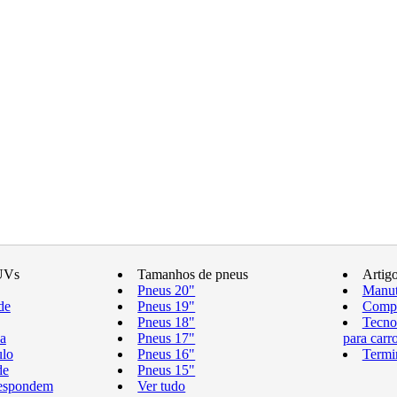
UVs
Tamanhos de pneus
Artig
Pneus 20"
Manut
de
Pneus 19"
Compr
Pneus 18"
Tecno
a
Pneus 17"
para carr
ulo
Pneus 16"
Termi
de
Pneus 15"
respondem
Ver tudo