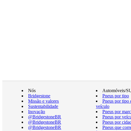
Nós
Automóveis/S
Bridgestone
Pneus por tipo
Missão e valores
Pneus por tipo 
Sustentabilidade
veículo
Inovação
Pneus por marc
@BridgestoneBR
Pneus por veíc
@BridgestoneBR
Pneus por cida
@BridgestoneBR
Pneus que cor