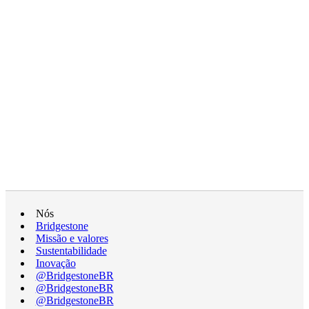
Nós
Bridgestone
Missão e valores
Sustentabilidade
Inovação
@BridgestoneBR
@BridgestoneBR
@BridgestoneBR