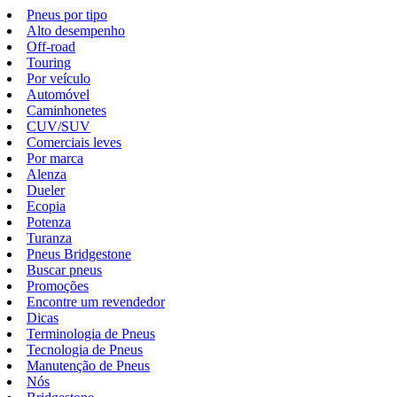
Pneus por tipo
Alto desempenho
Off-road
Touring
Por veículo
Automóvel
Caminhonetes
CUV/SUV
Comerciais leves
Por marca
Alenza
Dueler
Ecopia
Potenza
Turanza
Pneus Bridgestone
Buscar pneus
Promoções
Encontre um revendedor
Dicas
Terminologia de Pneus
Tecnologia de Pneus
Manutenção de Pneus
Nós