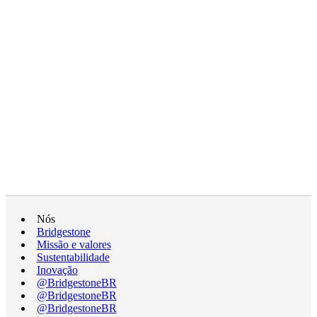
Nós
Bridgestone
Missão e valores
Sustentabilidade
Inovação
@BridgestoneBR
@BridgestoneBR
@BridgestoneBR