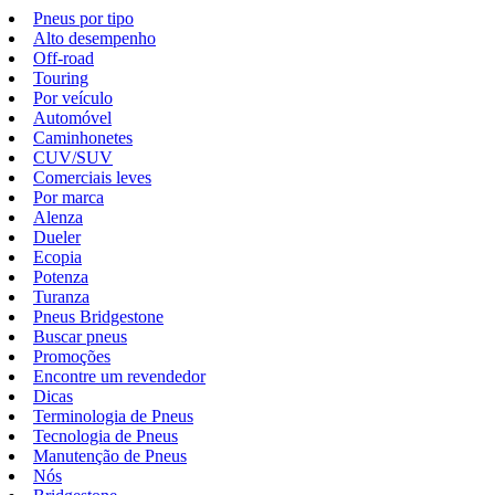
Pneus por tipo
Alto desempenho
Off-road
Touring
Por veículo
Automóvel
Caminhonetes
CUV/SUV
Comerciais leves
Por marca
Alenza
Dueler
Ecopia
Potenza
Turanza
Pneus Bridgestone
Buscar pneus
Promoções
Encontre um revendedor
Dicas
Terminologia de Pneus
Tecnologia de Pneus
Manutenção de Pneus
Nós