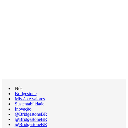
Nós
Bridgestone
Missão e valores
Sustentabilidade
Inovação
@BridgestoneBR
@BridgestoneBR
@BridgestoneBR