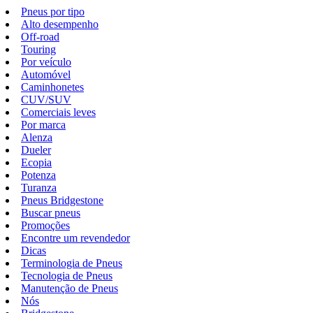
Pneus por tipo
Alto desempenho
Off-road
Touring
Por veículo
Automóvel
Caminhonetes
CUV/SUV
Comerciais leves
Por marca
Alenza
Dueler
Ecopia
Potenza
Turanza
Pneus Bridgestone
Buscar pneus
Promoções
Encontre um revendedor
Dicas
Terminologia de Pneus
Tecnologia de Pneus
Manutenção de Pneus
Nós