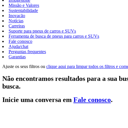
Bridgestone
Missão e Valores
Sustentabilidade
Inovação
Notícias
Carreiras
Suporte para pneus de carros e SUVs
Ferramenta de busca de pneus para carros e SUVs
Fale conosco
Ajuda/chat
Perguntas frequentes
Garantias
Ajuste os seus filtros ou
clique aqui para limpar todos os filtros e co
Não encontramos resultados para a sua bus
busca.
Inicie uma conversa em
Fale conosco
.