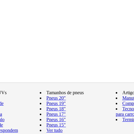
UVs
Tamanhos de pneus
Artig
Pneus 20"
Manut
de
Pneus 19"
Compr
Pneus 18"
Tecno
a
Pneus 17"
para carr
ulo
Pneus 16"
Termi
de
Pneus 15"
respondem
Ver tudo