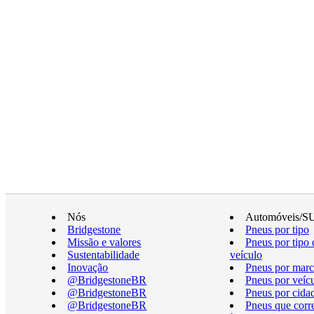
Nós
Automóveis/S
Bridgestone
Pneus por tipo
Missão e valores
Pneus por tipo 
Sustentabilidade
veículo
Inovação
Pneus por marc
@BridgestoneBR
Pneus por veíc
@BridgestoneBR
Pneus por cida
@BridgestoneBR
Pneus que cor