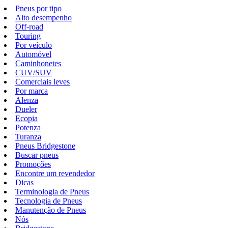
Pneus por tipo
Alto desempenho
Off-road
Touring
Por veículo
Automóvel
Caminhonetes
CUV/SUV
Comerciais leves
Por marca
Alenza
Dueler
Ecopia
Potenza
Turanza
Pneus Bridgestone
Buscar pneus
Promoções
Encontre um revendedor
Dicas
Terminologia de Pneus
Tecnologia de Pneus
Manutenção de Pneus
Nós