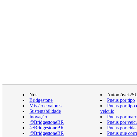
Nós
Automóveis/S
Bridgestone
Pneus por tipo
Missão e valores
Pneus por tipo 
Sustentabilidade
veículo
Inovação
Pneus por marc
@BridgestoneBR
Pneus por veíc
@BridgestoneBR
Pneus por cida
@BridgestoneBR
Pneus que cor