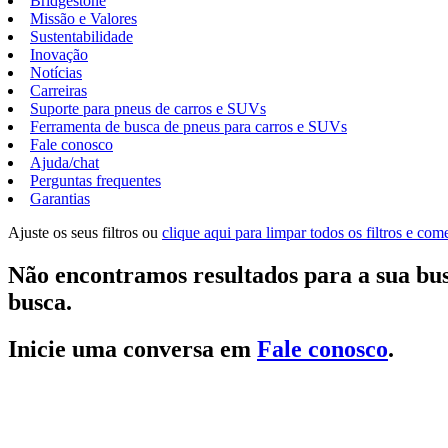
Bridgestone
Missão e Valores
Sustentabilidade
Inovação
Notícias
Carreiras
Suporte para pneus de carros e SUVs
Ferramenta de busca de pneus para carros e SUVs
Fale conosco
Ajuda/chat
Perguntas frequentes
Garantias
Ajuste os seus filtros ou
clique aqui para limpar todos os filtros e co
Não encontramos resultados para a sua bus
busca.
Inicie uma conversa em
Fale conosco
.