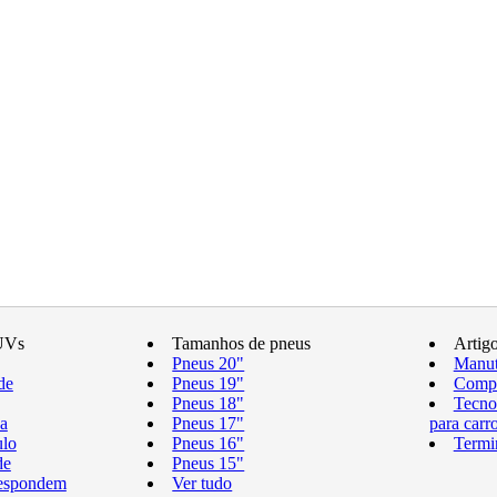
UVs
Tamanhos de pneus
Artig
Pneus 20"
Manut
de
Pneus 19"
Compr
Pneus 18"
Tecno
a
Pneus 17"
para carr
ulo
Pneus 16"
Termi
de
Pneus 15"
respondem
Ver tudo