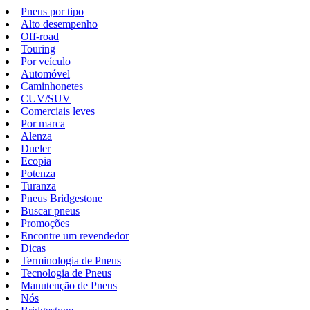
Pneus por tipo
Alto desempenho
Off-road
Touring
Por veículo
Automóvel
Caminhonetes
CUV/SUV
Comerciais leves
Por marca
Alenza
Dueler
Ecopia
Potenza
Turanza
Pneus Bridgestone
Buscar pneus
Promoções
Encontre um revendedor
Dicas
Terminologia de Pneus
Tecnologia de Pneus
Manutenção de Pneus
Nós