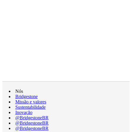
Nós
Bridgestone
Missão e valores
Sustentabilidade
Inovação
@BridgestoneBR
@BridgestoneBR
@BridgestoneBR