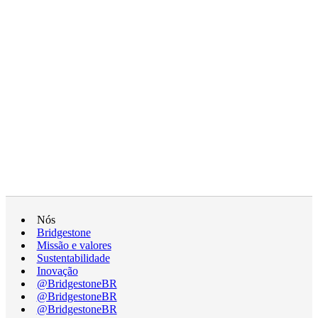
Nós
Bridgestone
Missão e valores
Sustentabilidade
Inovação
@BridgestoneBR
@BridgestoneBR
@BridgestoneBR