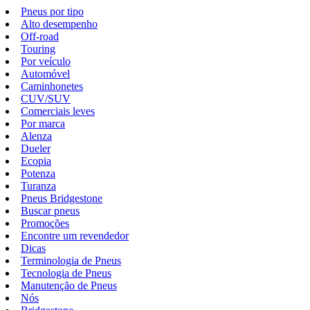
Pneus por tipo
Alto desempenho
Off-road
Touring
Por veículo
Automóvel
Caminhonetes
CUV/SUV
Comerciais leves
Por marca
Alenza
Dueler
Ecopia
Potenza
Turanza
Pneus Bridgestone
Buscar pneus
Promoções
Encontre um revendedor
Dicas
Terminologia de Pneus
Tecnologia de Pneus
Manutenção de Pneus
Nós