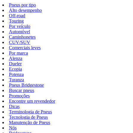
Pneus por tipo
Alto desempenho
Off-road
Touring
Por veículo
Automóvel
Caminhonetes
CUV/SUV
Comerciais leves
Por marca
Alenza
Dueler
Ecopia
Potenza
Turanza
Pneus Bridgestone
Buscar pneus
Promoções
Encontre um revendedor
Dicas
Terminologia de Pneus
Tecnologia de Pneus
Manutenção de Pneus
Nós