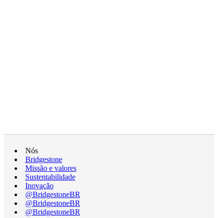
Nós
Bridgestone
Missão e valores
Sustentabilidade
Inovação
@BridgestoneBR
@BridgestoneBR
@BridgestoneBR