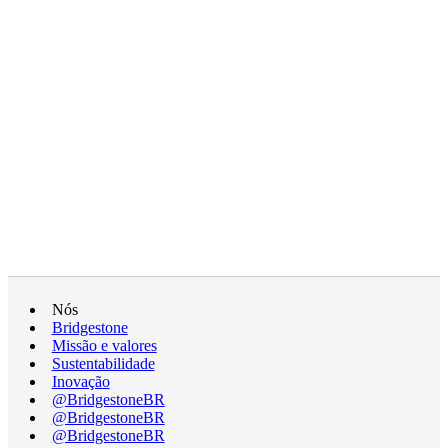
Nós
Bridgestone
Missão e valores
Sustentabilidade
Inovação
@BridgestoneBR
@BridgestoneBR
@BridgestoneBR