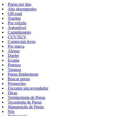
Pneus por tipo
Alto desempenho
Off-road
Touring
Por veículo
Automóvel
Caminhonetes
CUV/SUV
Comerciais leves
Por marca
Alenza
Dueler
Ecopia
Potenza
Turanza
Pneus Bridgestone
Buscar pneus
Promoções
Encontre um revendedor
Dicas
Terminologia de Pneus
Tecnologia de Pneus
Manutenção de Pneus
Nós