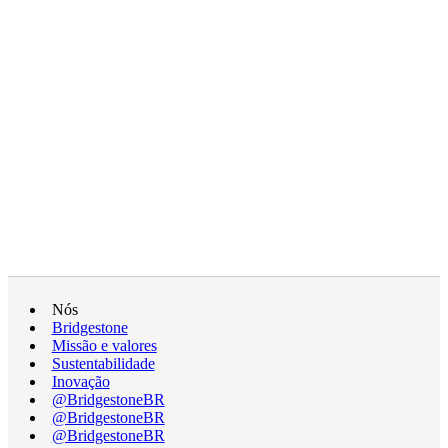
Nós
Bridgestone
Missão e valores
Sustentabilidade
Inovação
@BridgestoneBR
@BridgestoneBR
@BridgestoneBR