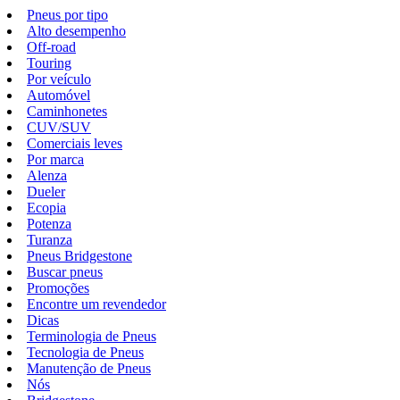
Pneus por tipo
Alto desempenho
Off-road
Touring
Por veículo
Automóvel
Caminhonetes
CUV/SUV
Comerciais leves
Por marca
Alenza
Dueler
Ecopia
Potenza
Turanza
Pneus Bridgestone
Buscar pneus
Promoções
Encontre um revendedor
Dicas
Terminologia de Pneus
Tecnologia de Pneus
Manutenção de Pneus
Nós