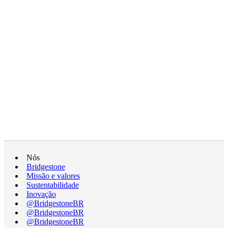
Nós
Bridgestone
Missão e valores
Sustentabilidade
Inovação
@BridgestoneBR
@BridgestoneBR
@BridgestoneBR