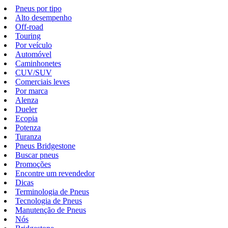
Pneus por tipo
Alto desempenho
Off-road
Touring
Por veículo
Automóvel
Caminhonetes
CUV/SUV
Comerciais leves
Por marca
Alenza
Dueler
Ecopia
Potenza
Turanza
Pneus Bridgestone
Buscar pneus
Promoções
Encontre um revendedor
Dicas
Terminologia de Pneus
Tecnologia de Pneus
Manutenção de Pneus
Nós