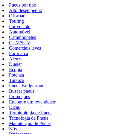
Pneus por tipo
Alto desempenho
Off-road
Touring
Por veículo
Automóvel
Caminhonetes
CUV/SUV
Comerciais leves
Por marca
Alenza
Dueler
Ecopia
Potenza
Turanza
Pneus Bridgestone
Buscar pneus
Promoções
Encontre um revendedor
Dicas
Terminologia de Pneus
Tecnologia de Pneus
Manutenção de Pneus
Nós