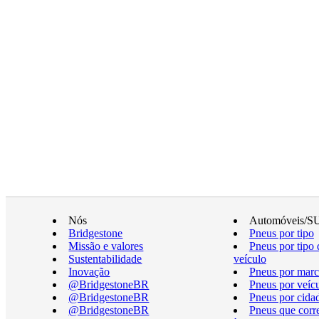
Nós
Automóveis/S
Bridgestone
Pneus por tipo
Missão e valores
Pneus por tipo 
Sustentabilidade
veículo
Inovação
Pneus por marc
@BridgestoneBR
Pneus por veíc
@BridgestoneBR
Pneus por cida
@BridgestoneBR
Pneus que cor