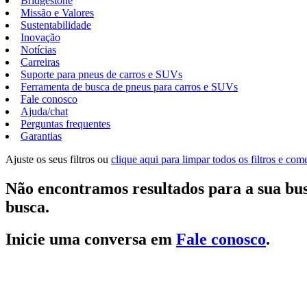
Bridgestone
Missão e Valores
Sustentabilidade
Inovação
Notícias
Carreiras
Suporte para pneus de carros e SUVs
Ferramenta de busca de pneus para carros e SUVs
Fale conosco
Ajuda/chat
Perguntas frequentes
Garantias
Ajuste os seus filtros ou
clique aqui para limpar todos os filtros e co
Não encontramos resultados para a sua bus
busca.
Inicie uma conversa em
Fale conosco
.