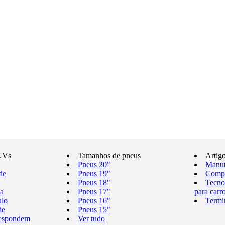
UVs
Tamanhos de pneus
Artig
Pneus 20"
Manut
de
Pneus 19"
Compr
Pneus 18"
Tecno
a
Pneus 17"
para carr
ulo
Pneus 16"
Termi
de
Pneus 15"
respondem
Ver tudo