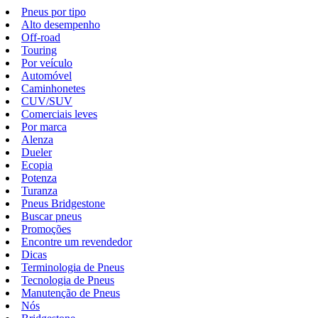
Pneus por tipo
Alto desempenho
Off-road
Touring
Por veículo
Automóvel
Caminhonetes
CUV/SUV
Comerciais leves
Por marca
Alenza
Dueler
Ecopia
Potenza
Turanza
Pneus Bridgestone
Buscar pneus
Promoções
Encontre um revendedor
Dicas
Terminologia de Pneus
Tecnologia de Pneus
Manutenção de Pneus
Nós