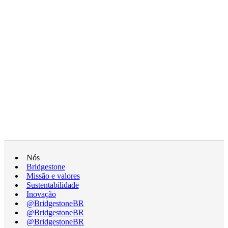
Nós
Bridgestone
Missão e valores
Sustentabilidade
Inovação
@BridgestoneBR
@BridgestoneBR
@BridgestoneBR