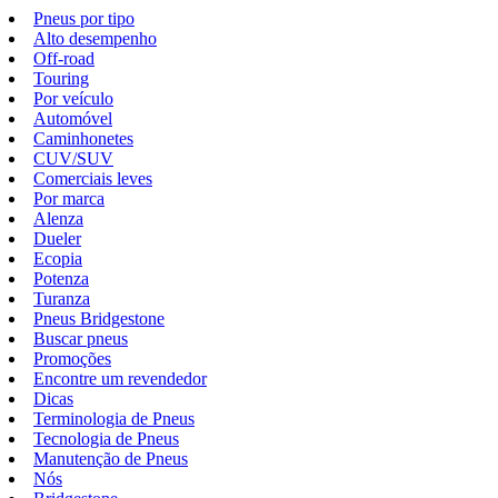
Pneus por tipo
Alto desempenho
Off-road
Touring
Por veículo
Automóvel
Caminhonetes
CUV/SUV
Comerciais leves
Por marca
Alenza
Dueler
Ecopia
Potenza
Turanza
Pneus Bridgestone
Buscar pneus
Promoções
Encontre um revendedor
Dicas
Terminologia de Pneus
Tecnologia de Pneus
Manutenção de Pneus
Nós