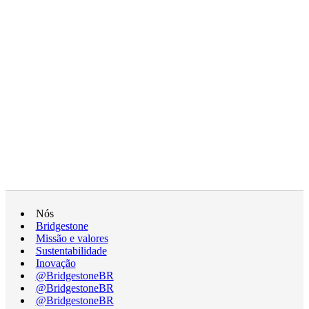
Nós
Bridgestone
Missão e valores
Sustentabilidade
Inovação
@BridgestoneBR
@BridgestoneBR
@BridgestoneBR