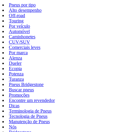
Pneus por tipo
Alto desempenho
Off-road
Touring
Por veículo
Automóvel
Caminhonetes
CUV/SUV
Comerciais leves
Por marca
Alenza
Dueler
Ecopia
Potenza
Turanza
Pneus Bridgestone
Buscar pneus
Promoções
Encontre um revendedor
Dicas
Terminologia de Pneus
Tecnologia de Pneus
Manutenção de Pneus
Nós