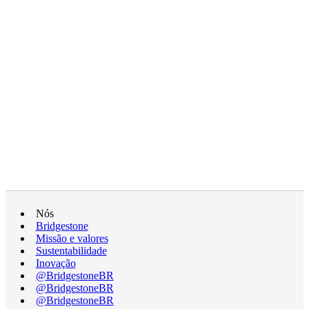
Nós
Bridgestone
Missão e valores
Sustentabilidade
Inovação
@BridgestoneBR
@BridgestoneBR
@BridgestoneBR