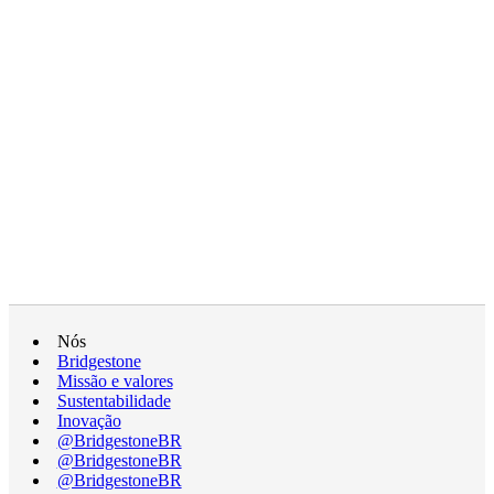
Nós
Bridgestone
Missão e valores
Sustentabilidade
Inovação
@BridgestoneBR
@BridgestoneBR
@BridgestoneBR