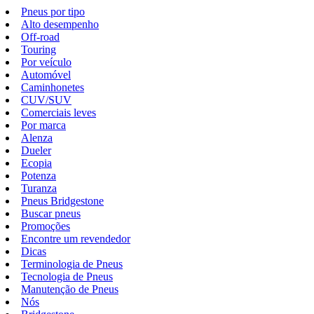
Pneus por tipo
Alto desempenho
Off-road
Touring
Por veículo
Automóvel
Caminhonetes
CUV/SUV
Comerciais leves
Por marca
Alenza
Dueler
Ecopia
Potenza
Turanza
Pneus Bridgestone
Buscar pneus
Promoções
Encontre um revendedor
Dicas
Terminologia de Pneus
Tecnologia de Pneus
Manutenção de Pneus
Nós