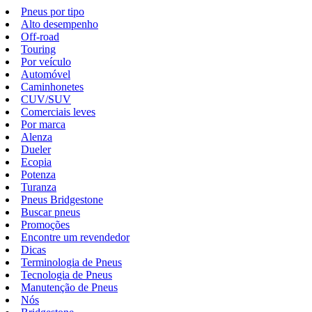
Pneus por tipo
Alto desempenho
Off-road
Touring
Por veículo
Automóvel
Caminhonetes
CUV/SUV
Comerciais leves
Por marca
Alenza
Dueler
Ecopia
Potenza
Turanza
Pneus Bridgestone
Buscar pneus
Promoções
Encontre um revendedor
Dicas
Terminologia de Pneus
Tecnologia de Pneus
Manutenção de Pneus
Nós