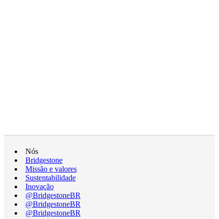
Nós
Bridgestone
Missão e valores
Sustentabilidade
Inovação
@BridgestoneBR
@BridgestoneBR
@BridgestoneBR