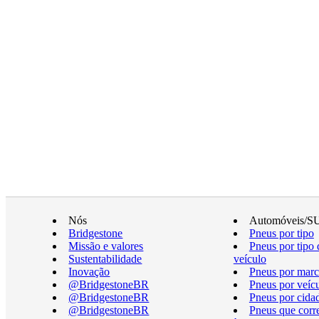
Nós
Automóveis/S
Bridgestone
Pneus por tipo
Missão e valores
Pneus por tipo 
Sustentabilidade
veículo
Inovação
Pneus por marc
@BridgestoneBR
Pneus por veíc
@BridgestoneBR
Pneus por cida
@BridgestoneBR
Pneus que cor