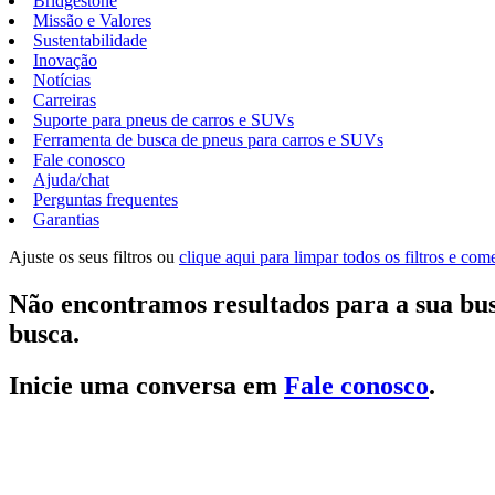
Bridgestone
Missão e Valores
Sustentabilidade
Inovação
Notícias
Carreiras
Suporte para pneus de carros e SUVs
Ferramenta de busca de pneus para carros e SUVs
Fale conosco
Ajuda/chat
Perguntas frequentes
Garantias
Ajuste os seus filtros ou
clique aqui para limpar todos os filtros e co
Não encontramos resultados para a sua bus
busca.
Inicie uma conversa em
Fale conosco
.