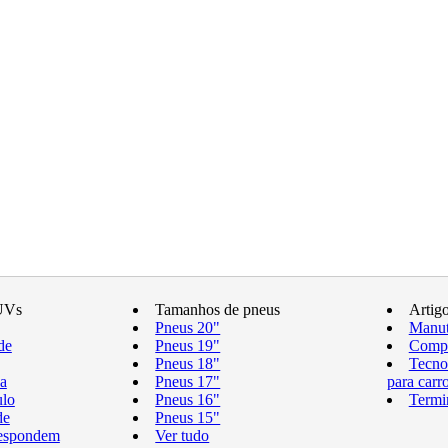
UVs
Tamanhos de pneus
Artig
Pneus 20"
Manut
de
Pneus 19"
Compr
Pneus 18"
Tecno
a
Pneus 17"
para carr
ulo
Pneus 16"
Termi
de
Pneus 15"
respondem
Ver tudo