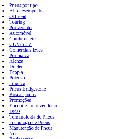
Pneus por tipo
Alto desempenho
Off-road
Touring
Por veículo
Automóvel
Caminhonetes
CUV/SUV
Comerciais leves
Por marca
Alenza
Dueler
Ecopia
Potenza
Turanza
Pneus Bridgestone
Buscar pneus
Promoções
Encontre um revendedor
Dicas
Terminologia de Pneus
Tecnologia de Pneus
Manutenção de Pneus
Nós