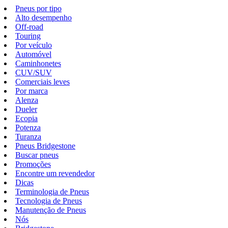
Pneus por tipo
Alto desempenho
Off-road
Touring
Por veículo
Automóvel
Caminhonetes
CUV/SUV
Comerciais leves
Por marca
Alenza
Dueler
Ecopia
Potenza
Turanza
Pneus Bridgestone
Buscar pneus
Promoções
Encontre um revendedor
Dicas
Terminologia de Pneus
Tecnologia de Pneus
Manutenção de Pneus
Nós