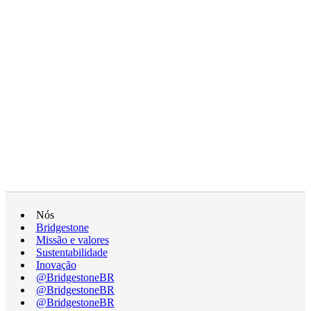
Nós
Bridgestone
Missão e valores
Sustentabilidade
Inovação
@BridgestoneBR
@BridgestoneBR
@BridgestoneBR