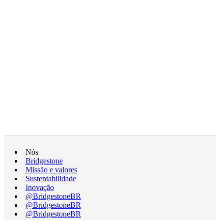
Nós
Bridgestone
Missão e valores
Sustentabilidade
Inovação
@BridgestoneBR
@BridgestoneBR
@BridgestoneBR