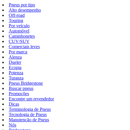
Pneus por tipo
Alto desempenho
Off-road
Touring
Por veículo
Automóvel
Caminhonetes
CUV/SUV
Comerciais leves
Por marca
Alenza
Dueler
Ecopia
Potenza
Turanza
Pneus Bridgestone
Buscar pneus
Promoções
Encontre um revendedor
Dicas
Terminologia de Pneus
Tecnologia de Pneus
Manutenção de Pneus
Nós