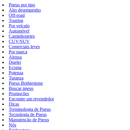
Pneus por tipo
Alto desempenho
Off-road
Touring
Por veículo
Automóvel
Caminhonetes
CUV/SUV
Comerciais leves
Por marca
Alenza
Dueler
Ecopia
Potenza
Turanza
Pneus Bridgestone
Buscar pneus
Promoções
Encontre um revendedor
Dicas
Terminologia de Pneus
Tecnologia de Pneus
Manutenção de Pneus
Nós