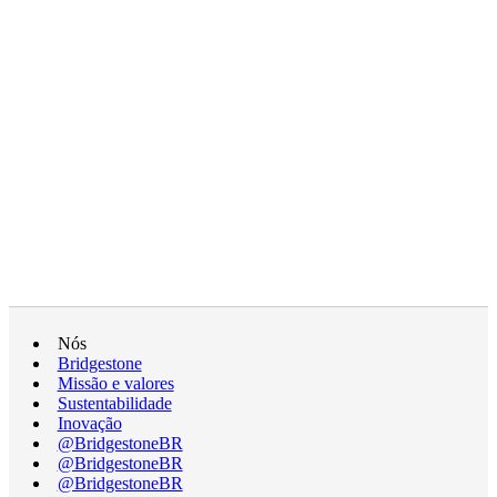
Nós
Bridgestone
Missão e valores
Sustentabilidade
Inovação
@BridgestoneBR
@BridgestoneBR
@BridgestoneBR