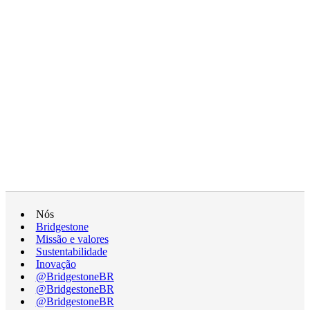
Nós
Bridgestone
Missão e valores
Sustentabilidade
Inovação
@BridgestoneBR
@BridgestoneBR
@BridgestoneBR