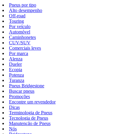
Pneus por tipo
Alto desempenho
Off-road
Touring
Por veículo
Automóvel
Caminhonetes
CUV/SUV
Comerciais leves
Por marca
Alenza
Dueler
Ecopia
Potenza
Turanza
Pneus Bridgestone
Buscar pneus
Promoções
Encontre um revendedor
Dicas
Terminologia de Pneus
Tecnologia de Pneus
Manutenção de Pneus
Nós