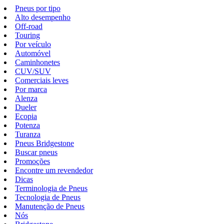
Pneus por tipo
Alto desempenho
Off-road
Touring
Por veículo
Automóvel
Caminhonetes
CUV/SUV
Comerciais leves
Por marca
Alenza
Dueler
Ecopia
Potenza
Turanza
Pneus Bridgestone
Buscar pneus
Promoções
Encontre um revendedor
Dicas
Terminologia de Pneus
Tecnologia de Pneus
Manutenção de Pneus
Nós