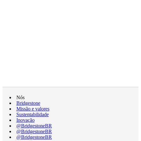
Nós
Bridgestone
Missão e valores
Sustentabilidade
Inovação
@BridgestoneBR
@BridgestoneBR
@BridgestoneBR