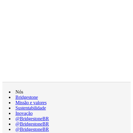
Nós
Bridgestone
Missão e valores
Sustentabilidade
Inovação
@BridgestoneBR
@BridgestoneBR
@BridgestoneBR