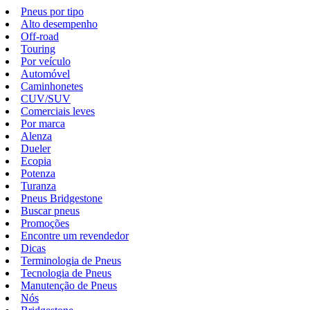
Pneus por tipo
Alto desempenho
Off-road
Touring
Por veículo
Automóvel
Caminhonetes
CUV/SUV
Comerciais leves
Por marca
Alenza
Dueler
Ecopia
Potenza
Turanza
Pneus Bridgestone
Buscar pneus
Promoções
Encontre um revendedor
Dicas
Terminologia de Pneus
Tecnologia de Pneus
Manutenção de Pneus
Nós