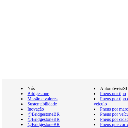
Nós
Automóveis/S
Bridgestone
Pneus por tipo
Missão e valores
Pneus por tipo 
Sustentabilidade
veículo
Inovação
Pneus por marc
@BridgestoneBR
Pneus por veíc
@BridgestoneBR
Pneus por cida
@BridgestoneBR
Pneus que cor