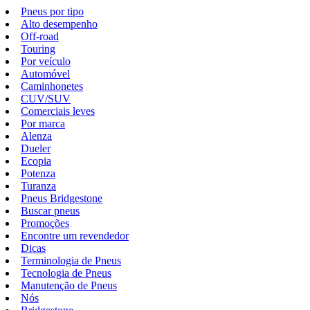
Pneus por tipo
Alto desempenho
Off-road
Touring
Por veículo
Automóvel
Caminhonetes
CUV/SUV
Comerciais leves
Por marca
Alenza
Dueler
Ecopia
Potenza
Turanza
Pneus Bridgestone
Buscar pneus
Promoções
Encontre um revendedor
Dicas
Terminologia de Pneus
Tecnologia de Pneus
Manutenção de Pneus
Nós