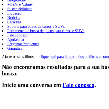
Bridgestone
Missão e Valores
Sustentabilidade
Inovação
Notícias
Carreiras
Suporte para pneus de carros e SUVs
Ferramenta de busca de pneus para carros e SUVs
Fale conosco
Ajuda/chat
Perguntas frequentes
Garantias
Ajuste os seus filtros ou
clique aqui para limpar todos os filtros e co
Não encontramos resultados para a sua bus
busca.
Inicie uma conversa em
Fale conosco
.