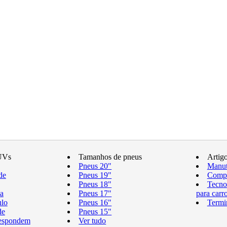
UVs
Tamanhos de pneus
Artig
Pneus 20"
Manut
de
Pneus 19"
Compr
Pneus 18"
Tecno
a
Pneus 17"
para carr
ulo
Pneus 16"
Termi
de
Pneus 15"
respondem
Ver tudo