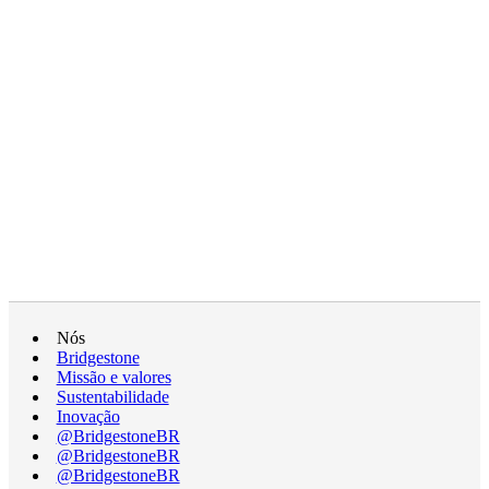
Nós
Bridgestone
Missão e valores
Sustentabilidade
Inovação
@BridgestoneBR
@BridgestoneBR
@BridgestoneBR