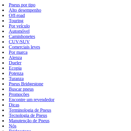
Pneus por tipo
Alto desempenho
Off-road
Touring
Por veículo
Automóvel
Caminhonetes
CUV/SUV
Comerciais leves
Por marca
Alenza
Dueler
Ecopia
Potenza
Turanza
Pneus Bridgestone
Buscar pneus
Promoções
Encontre um revendedor
Dicas
Terminologia de Pneus
Tecnologia de Pneus
Manutenção de Pneus
Nós