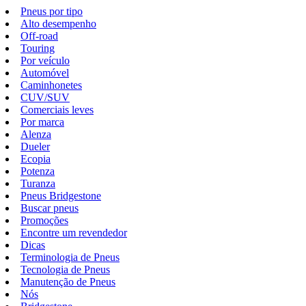
Pneus por tipo
Alto desempenho
Off-road
Touring
Por veículo
Automóvel
Caminhonetes
CUV/SUV
Comerciais leves
Por marca
Alenza
Dueler
Ecopia
Potenza
Turanza
Pneus Bridgestone
Buscar pneus
Promoções
Encontre um revendedor
Dicas
Terminologia de Pneus
Tecnologia de Pneus
Manutenção de Pneus
Nós