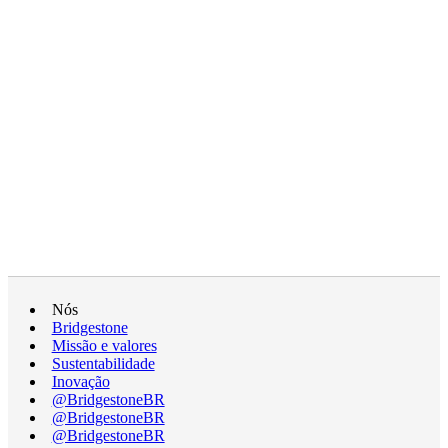
Nós
Bridgestone
Missão e valores
Sustentabilidade
Inovação
@BridgestoneBR
@BridgestoneBR
@BridgestoneBR