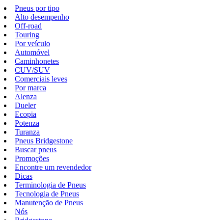
Pneus por tipo
Alto desempenho
Off-road
Touring
Por veículo
Automóvel
Caminhonetes
CUV/SUV
Comerciais leves
Por marca
Alenza
Dueler
Ecopia
Potenza
Turanza
Pneus Bridgestone
Buscar pneus
Promoções
Encontre um revendedor
Dicas
Terminologia de Pneus
Tecnologia de Pneus
Manutenção de Pneus
Nós