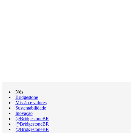
Nós
Bridgestone
Missão e valores
Sustentabilidade
Inovação
@BridgestoneBR
@BridgestoneBR
@BridgestoneBR