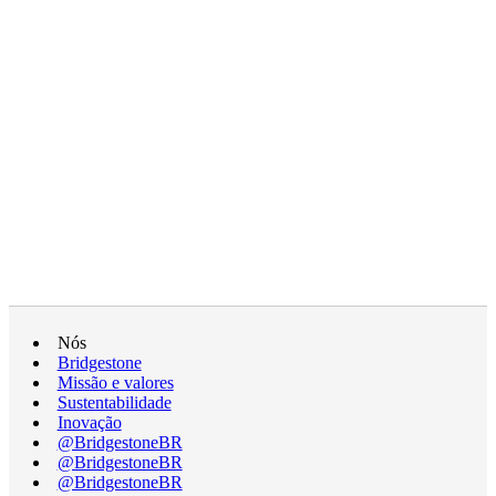
Nós
Bridgestone
Missão e valores
Sustentabilidade
Inovação
@BridgestoneBR
@BridgestoneBR
@BridgestoneBR