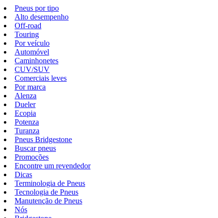
Pneus por tipo
Alto desempenho
Off-road
Touring
Por veículo
Automóvel
Caminhonetes
CUV/SUV
Comerciais leves
Por marca
Alenza
Dueler
Ecopia
Potenza
Turanza
Pneus Bridgestone
Buscar pneus
Promoções
Encontre um revendedor
Dicas
Terminologia de Pneus
Tecnologia de Pneus
Manutenção de Pneus
Nós