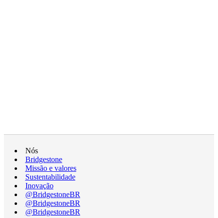
Nós
Bridgestone
Missão e valores
Sustentabilidade
Inovação
@BridgestoneBR
@BridgestoneBR
@BridgestoneBR