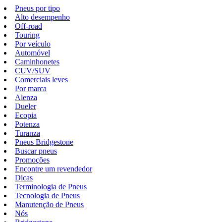
Pneus por tipo
Alto desempenho
Off-road
Touring
Por veículo
Automóvel
Caminhonetes
CUV/SUV
Comerciais leves
Por marca
Alenza
Dueler
Ecopia
Potenza
Turanza
Pneus Bridgestone
Buscar pneus
Promoções
Encontre um revendedor
Dicas
Terminologia de Pneus
Tecnologia de Pneus
Manutenção de Pneus
Nós