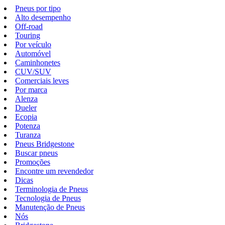
Pneus por tipo
Alto desempenho
Off-road
Touring
Por veículo
Automóvel
Caminhonetes
CUV/SUV
Comerciais leves
Por marca
Alenza
Dueler
Ecopia
Potenza
Turanza
Pneus Bridgestone
Buscar pneus
Promoções
Encontre um revendedor
Dicas
Terminologia de Pneus
Tecnologia de Pneus
Manutenção de Pneus
Nós