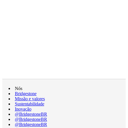
Nós
Bridgestone
Missão e valores
Sustentabilidade
Inovação
@BridgestoneBR
@BridgestoneBR
@BridgestoneBR