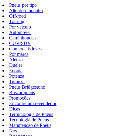
Pneus por tipo
Alto desempenho
Off-road
Touring
Por veículo
Automóvel
Caminhonetes
CUV/SUV
Comerciais leves
Por marca
Alenza
Dueler
Ecopia
Potenza
Turanza
Pneus Bridgestone
Buscar pneus
Promoções
Encontre um revendedor
Dicas
Terminologia de Pneus
Tecnologia de Pneus
Manutenção de Pneus
Nós