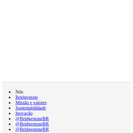
Nós
Bridgestone
Missão e valores
Sustentabilidade
Inovação
@BridgestoneBR
@BridgestoneBR
@BridgestoneBR