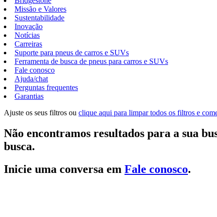
Bridgestone
Missão e Valores
Sustentabilidade
Inovação
Notícias
Carreiras
Suporte para pneus de carros e SUVs
Ferramenta de busca de pneus para carros e SUVs
Fale conosco
Ajuda/chat
Perguntas frequentes
Garantias
Ajuste os seus filtros ou
clique aqui para limpar todos os filtros e co
Não encontramos resultados para a sua bus
busca.
Inicie uma conversa em
Fale conosco
.