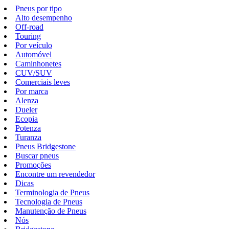
Pneus por tipo
Alto desempenho
Off-road
Touring
Por veículo
Automóvel
Caminhonetes
CUV/SUV
Comerciais leves
Por marca
Alenza
Dueler
Ecopia
Potenza
Turanza
Pneus Bridgestone
Buscar pneus
Promoções
Encontre um revendedor
Dicas
Terminologia de Pneus
Tecnologia de Pneus
Manutenção de Pneus
Nós