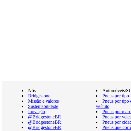
Nós
Automóveis/S
Bridgestone
Pneus por tipo
Missão e valores
Pneus por tipo 
Sustentabilidade
veículo
Inovação
Pneus por marc
@BridgestoneBR
Pneus por veíc
@BridgestoneBR
Pneus por cida
@BridgestoneBR
Pneus que cor