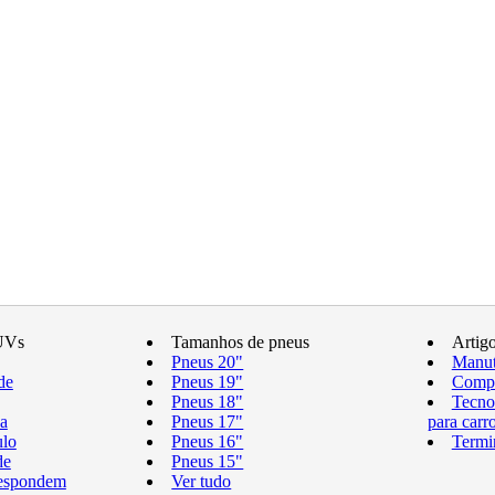
UVs
Tamanhos de pneus
Artig
Pneus 20"
Manut
de
Pneus 19"
Compr
Pneus 18"
Tecno
a
Pneus 17"
para carr
ulo
Pneus 16"
Termi
de
Pneus 15"
respondem
Ver tudo