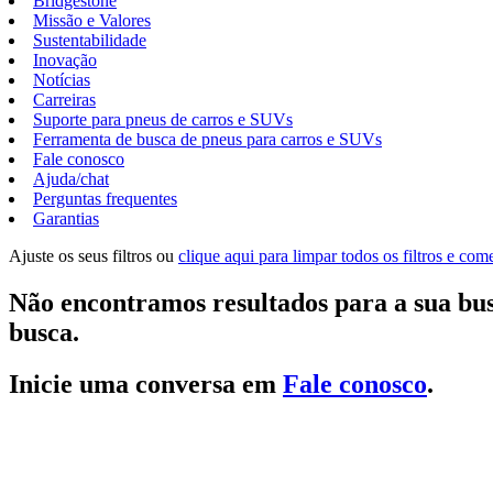
Bridgestone
Missão e Valores
Sustentabilidade
Inovação
Notícias
Carreiras
Suporte para pneus de carros e SUVs
Ferramenta de busca de pneus para carros e SUVs
Fale conosco
Ajuda/chat
Perguntas frequentes
Garantias
Ajuste os seus filtros ou
clique aqui para limpar todos os filtros e co
Não encontramos resultados para a sua bus
busca.
Inicie uma conversa em
Fale conosco
.