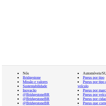
Nós
Automóveis/S
Bridgestone
Pneus por tipo
Missão e valores
Pneus por tipo 
Sustentabilidade
veículo
Inovação
Pneus por marc
@BridgestoneBR
Pneus por veíc
@BridgestoneBR
Pneus por cida
@BridgestoneBR
Pneus que cor