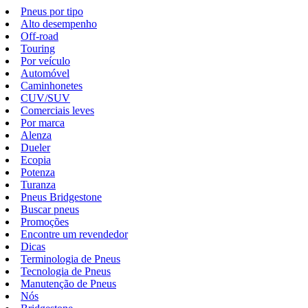
Pneus por tipo
Alto desempenho
Off-road
Touring
Por veículo
Automóvel
Caminhonetes
CUV/SUV
Comerciais leves
Por marca
Alenza
Dueler
Ecopia
Potenza
Turanza
Pneus Bridgestone
Buscar pneus
Promoções
Encontre um revendedor
Dicas
Terminologia de Pneus
Tecnologia de Pneus
Manutenção de Pneus
Nós