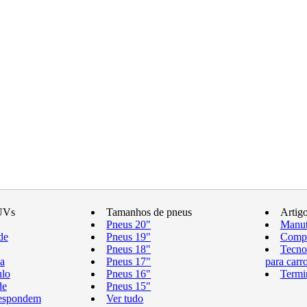
UVs
Tamanhos de pneus
Artig
Pneus 20"
Manut
de
Pneus 19"
Compr
Pneus 18"
Tecno
a
Pneus 17"
para carr
ulo
Pneus 16"
Termi
de
Pneus 15"
respondem
Ver tudo