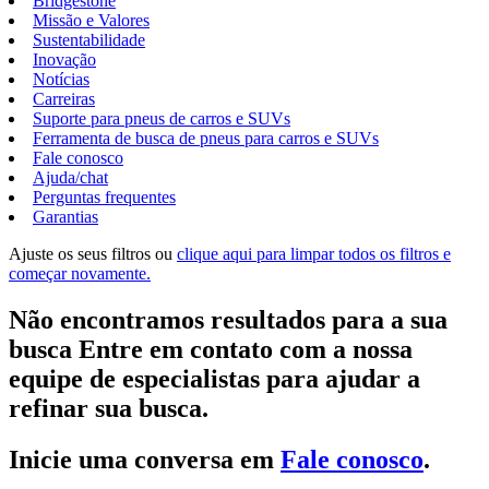
Bridgestone
Missão e Valores
Sustentabilidade
Inovação
Notícias
Carreiras
Suporte para pneus de carros e SUVs
Ferramenta de busca de pneus para carros e SUVs
Fale conosco
Ajuda/chat
Perguntas frequentes
Garantias
Ajuste os seus filtros ou
clique aqui para limpar todos os filtros e
começar novamente.
Não encontramos resultados para a sua
busca Entre em contato com a nossa
equipe de especialistas para ajudar a
refinar sua busca.
Inicie uma conversa em
Fale conosco
.