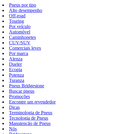
Pneus por tipo
Alto desempenho
Off-road
Touring
Por veículo
Automóvel
Caminhonetes
CUV/SUV
Comerciais leves
Por marca
Alenza
Dueler
Ecopia
Potenza
Turanza
Pneus Bridgestone
Buscar pneus
Promoções
Encontre um revendedor
Dicas
Terminologia de Pneus
Tecnologia de Pneus
Manutenção de Pneus
Nós