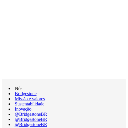
Nós
Bridgestone
Missão e valores
Sustentabilidade
Inovação
@BridgestoneBR
@BridgestoneBR
@BridgestoneBR