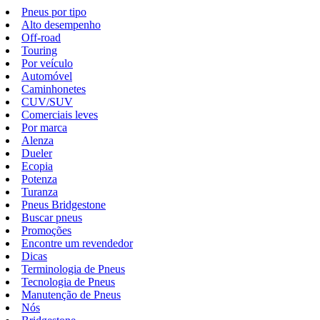
Pneus por tipo
Alto desempenho
Off-road
Touring
Por veículo
Automóvel
Caminhonetes
CUV/SUV
Comerciais leves
Por marca
Alenza
Dueler
Ecopia
Potenza
Turanza
Pneus Bridgestone
Buscar pneus
Promoções
Encontre um revendedor
Dicas
Terminologia de Pneus
Tecnologia de Pneus
Manutenção de Pneus
Nós