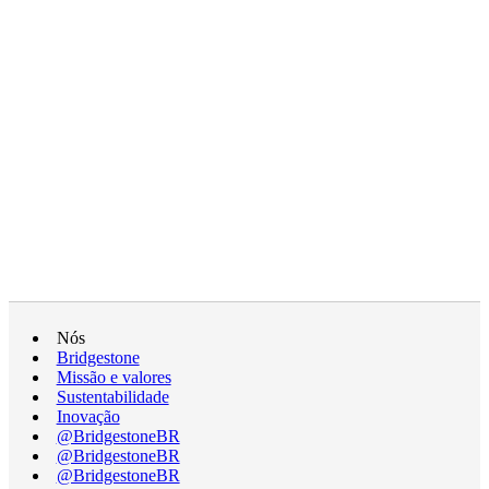
Nós
Bridgestone
Missão e valores
Sustentabilidade
Inovação
@BridgestoneBR
@BridgestoneBR
@BridgestoneBR