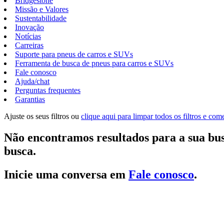
Bridgestone
Missão e Valores
Sustentabilidade
Inovação
Notícias
Carreiras
Suporte para pneus de carros e SUVs
Ferramenta de busca de pneus para carros e SUVs
Fale conosco
Ajuda/chat
Perguntas frequentes
Garantias
Ajuste os seus filtros ou
clique aqui para limpar todos os filtros e co
Não encontramos resultados para a sua bus
busca.
Inicie uma conversa em
Fale conosco
.