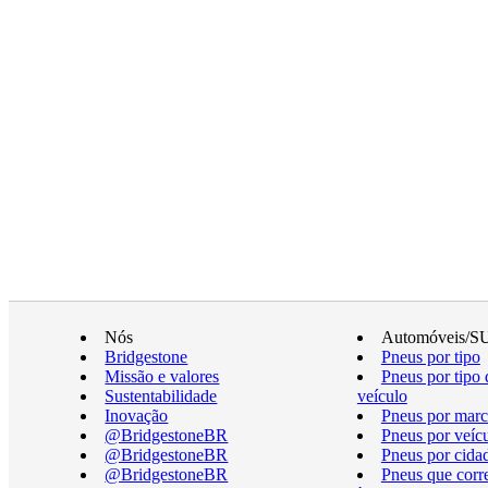
Nós
Automóveis/S
Bridgestone
Pneus por tipo
Missão e valores
Pneus por tipo 
Sustentabilidade
veículo
Inovação
Pneus por marc
@BridgestoneBR
Pneus por veíc
@BridgestoneBR
Pneus por cida
@BridgestoneBR
Pneus que cor