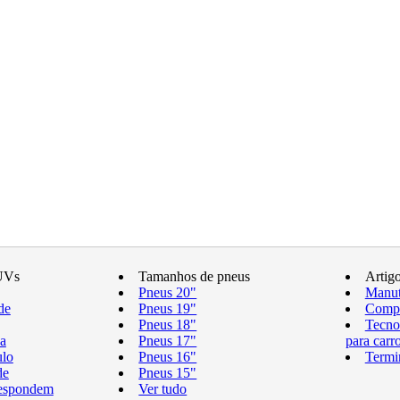
UVs
Tamanhos de pneus
Artig
Pneus 20"
Manut
de
Pneus 19"
Compr
Pneus 18"
Tecno
a
Pneus 17"
para carr
ulo
Pneus 16"
Termi
de
Pneus 15"
respondem
Ver tudo