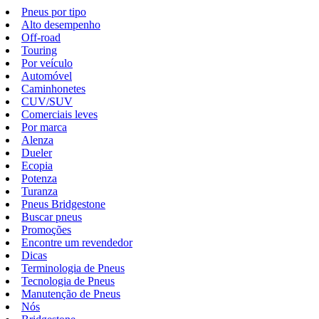
Pneus por tipo
Alto desempenho
Off-road
Touring
Por veículo
Automóvel
Caminhonetes
CUV/SUV
Comerciais leves
Por marca
Alenza
Dueler
Ecopia
Potenza
Turanza
Pneus Bridgestone
Buscar pneus
Promoções
Encontre um revendedor
Dicas
Terminologia de Pneus
Tecnologia de Pneus
Manutenção de Pneus
Nós