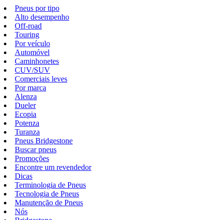
Pneus por tipo
Alto desempenho
Off-road
Touring
Por veículo
Automóvel
Caminhonetes
CUV/SUV
Comerciais leves
Por marca
Alenza
Dueler
Ecopia
Potenza
Turanza
Pneus Bridgestone
Buscar pneus
Promoções
Encontre um revendedor
Dicas
Terminologia de Pneus
Tecnologia de Pneus
Manutenção de Pneus
Nós