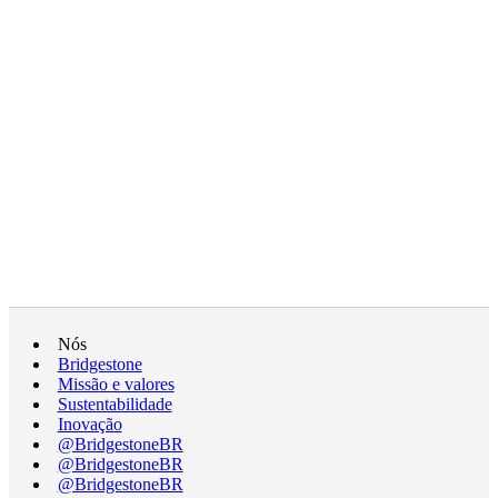
Nós
Bridgestone
Missão e valores
Sustentabilidade
Inovação
@BridgestoneBR
@BridgestoneBR
@BridgestoneBR