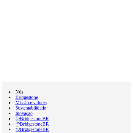
Nós
Bridgestone
Missão e valores
Sustentabilidade
Inovação
@BridgestoneBR
@BridgestoneBR
@BridgestoneBR