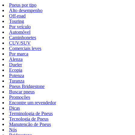
Pneus por tipo
Alto desempenho
Off-road
Touring
Por veículo
Automóvel
Caminhonetes
CUV/SUV
Comerciais leves
Por marca
Alenza
Dueler
Ecopia
Potenza
Turanza
Pneus Bridgestone
Buscar pneus
Promoções
Encontre um revendedor
Dicas
Terminologia de Pneus
Tecnologia de Pneus
Manutenção de Pneus
Nós