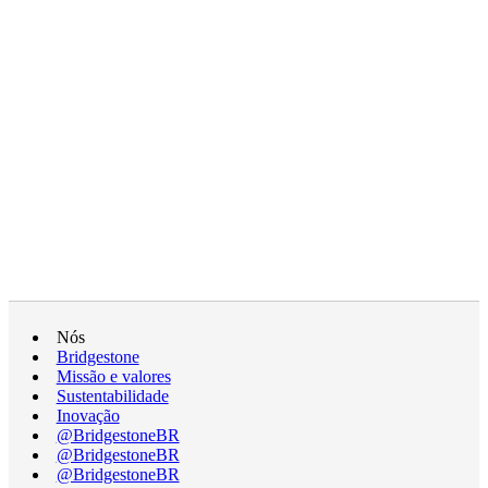
Nós
Bridgestone
Missão e valores
Sustentabilidade
Inovação
@BridgestoneBR
@BridgestoneBR
@BridgestoneBR