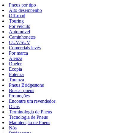
Pneus por tipo
Alto desempenho
Off-road
Touring
Por veículo
Automóvel
Caminhonetes
CUV/SUV
Comerciais leves
Por marca
Alenza
Dueler
Ecopia
Potenza
Turanza
Pneus Bridgestone
Buscar pneus
Promoções
Encontre um revendedor
Dicas
Terminologia de Pneus
Tecnologia de Pneus
Manutenção de Pneus
Nós