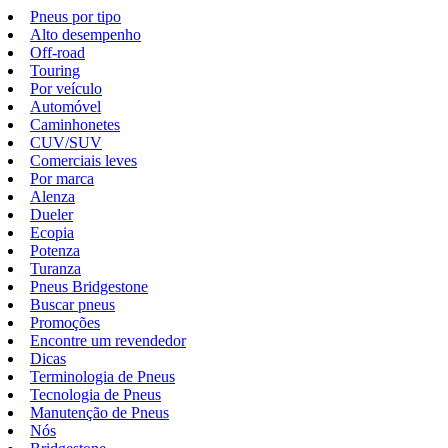
Pneus por tipo
Alto desempenho
Off-road
Touring
Por veículo
Automóvel
Caminhonetes
CUV/SUV
Comerciais leves
Por marca
Alenza
Dueler
Ecopia
Potenza
Turanza
Pneus Bridgestone
Buscar pneus
Promoções
Encontre um revendedor
Dicas
Terminologia de Pneus
Tecnologia de Pneus
Manutenção de Pneus
Nós