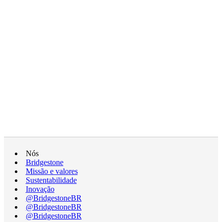
Nós
Bridgestone
Missão e valores
Sustentabilidade
Inovação
@BridgestoneBR
@BridgestoneBR
@BridgestoneBR