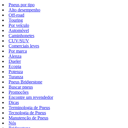
Pneus por tipo
Alto desempenho
Off-road
Touring
Por veículo
Automóvel
Caminhonetes
CUV/SUV
Comerciais leves
Por marca
Alenza
Dueler
Ecopia
Potenza
Turanza
Pneus Bridgestone
Buscar pneus
Promoções
Encontre um revendedor
Dicas
Terminologia de Pneus
Tecnologia de Pneus
Manutenção de Pneus
Nós