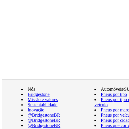
Nós
Automóveis/S
Bridgestone
Pneus por tipo
Missão e valores
Pneus por tipo 
Sustentabilidade
veículo
Inovação
Pneus por marc
@BridgestoneBR
Pneus por veíc
@BridgestoneBR
Pneus por cida
@BridgestoneBR
Pneus que cor