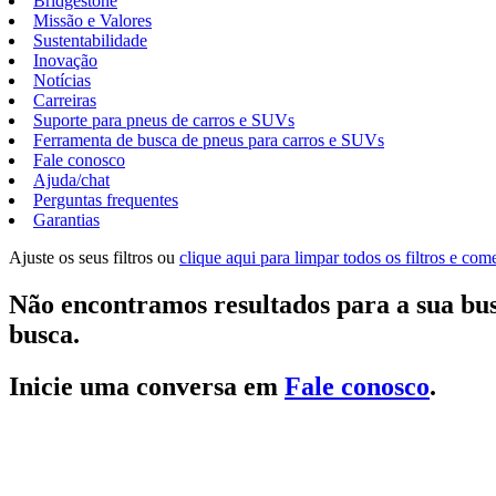
Bridgestone
Missão e Valores
Sustentabilidade
Inovação
Notícias
Carreiras
Suporte para pneus de carros e SUVs
Ferramenta de busca de pneus para carros e SUVs
Fale conosco
Ajuda/chat
Perguntas frequentes
Garantias
Ajuste os seus filtros ou
clique aqui para limpar todos os filtros e co
Não encontramos resultados para a sua bus
busca.
Inicie uma conversa em
Fale conosco
.