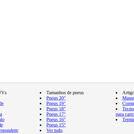
UVs
Tamanhos de pneus
Artig
Pneus 20"
Manut
de
Pneus 19"
Compr
Pneus 18"
Tecno
a
Pneus 17"
para carr
ulo
Pneus 16"
Termi
de
Pneus 15"
respondem
Ver tudo